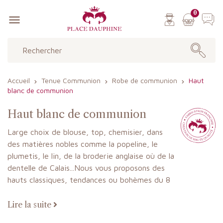
0

Accueil
Tenue Communion
Robe de communion
Haut
blanc de communion
Haut blanc de communion
Large choix de blouse, top, chemisier, dans
des matières nobles comme la popeline, le
plumetis, le lin, de la broderie anglaise où de la
dentelle de Calais...Nous vous proposons des
hauts classiques, tendances ou bohèmes du 8
au 16 ans à manches courtes, longues,
manches raglan...
Lire la suite
Sans oublier les boléros, vestes qui finiront la tenue pour