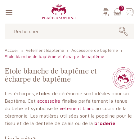
0

Accueil
Vetement Bapteme
Accessoire de baptême
Etole blanche de baptême et écharpe de baptême
Etole blanche de baptême et
écharpe de baptême
Les écharpes,
étoles
de cérémonie sont idéales pour un
Baptême
. Cet
accessoire
finalise parfaitement la tenue
du bébé et symbolise le
vêtement blanc
au cours de la
cérémonie. Les matières utilisées sont la popeline pour le
tissu et de la dentelle de calais ou de la
broderie
anglaise
. les écharpes sont doublées pour une meilleure
finition. Elles sont fabriquées dans notre atelier en France.
Lire la suite