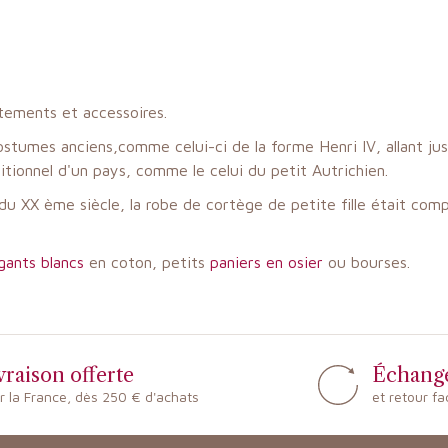
tements et accessoires.
s costumes anciens,comme celui-ci de la forme Henri IV, allant 
aditionnel d'un pays, comme le celui du petit Autrichien.
u du XX ème siècle, la robe de cortège de petite fille était co
gants blancs
en coton, petits
paniers en osier
ou bourses.
vraison offerte
Échang
r la France, dès 250 € d'achats
et retour fa