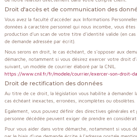
Droit d'accès et de communication des donn
Vous avez la faculté d'accéder aux Informations Personnelles
données à caractère personnel qui nous incombe, vous êtes 
production d'un scan de votre titre d'identité valide (en ca
de demande adressée par écrit).
Nous serons en droit, le cas échéant, de s'opposer aux dem
démarche, notamment si vous désirez exercer votre droit d'ac
suivant, un modèle de courrier élaboré par la CNIL.
https://www.cnil.fr/fr/modele/courrier/exercer-son-droit-d
Droit de rectification des données
Au titre de ce droit, la législation vous habilite à demander
cas échéant inexactes, erronées, incomplètes ou obsolètes.
Egalement, vous pouvez définir des directives générales et p
personne décédée peuvent exiger de prendre en considératio
Pour vous aider dans votre démarche, notamment si vous dés
par le biais d'une demande écrite à l'adresse postale mention