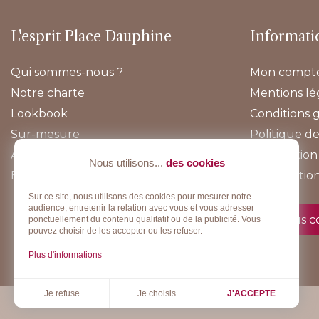
L'esprit Place Dauphine
Informati
Qui sommes-nous ?
Mon compt
Notre charte
Mentions lé
Lookbook
Conditions 
Sur-mesure
Politique de
Actualités
Information 
Nous utilisons...
des cookies
E-boutique
Rétractatio
Sur ce site, nous utilisons des cookies pour mesurer notre
audience, entretenir la relation avec vous et vous adresser
Nous c
ponctuellement du contenu qualitatif ou de la publicité. Vous
pouvez choisir de les accepter ou les refuser.
Plus d'informations
Je choisis
Je refuse
J'ACCEPTE