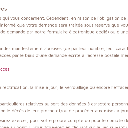
ées
 qui vous concernent. Cependant, en raison de l'obligation de 
informé que votre demande sera traitée sous réserve que vous
s de demande par notre formulaire électronique dédié) ou d'une
andes manifestement abusives (de par leur nombre, leur caract
cès par le biais d'une demande écrite à l'adresse postale ment
acces
 la rectification, la mise à jour, le verrouillage ou encore l'ef
articulières relatives au sort des données à caractère personne
n le décès de leur proche et/ou de procéder aux mises à jour
irez exercer, pour votre propre compte ou pour le compte de l
née au point 1, vous trouverez en cliquant sur le lien suivant 