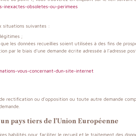
ees-inexactes-obsoletes-ou-perimees
x situations suivantes :
légitimes ;
e que les données recueillies soient utilisées à des fins de pr
on par le biais d'une demande écrite adressée à l'adresse post
rmations-vous-concernant-dun-site-internet
 rectification ou d'opposition ou toute autre demande complé
 demande.
rs un pays tiers de l'Union Européenne
es habilités pour faciliter le recueil et le traitement des d