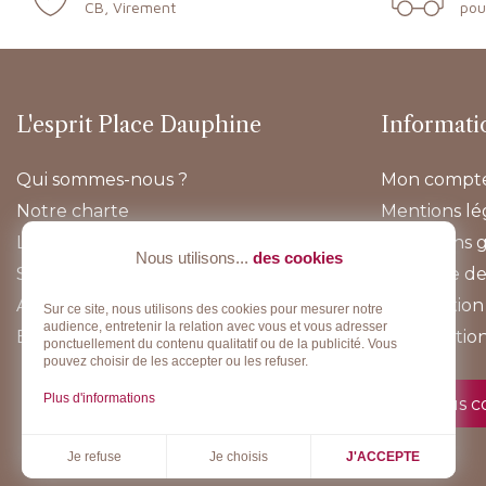
CB, Virement
pou
L'esprit Place Dauphine
Informati
Qui sommes-nous ?
Mon compt
Notre charte
Mentions lé
Lookbook
Conditions 
Nous utilisons...
des cookies
Sur-mesure
Politique de
Actualités
Information 
Sur ce site, nous utilisons des cookies pour mesurer notre
audience, entretenir la relation avec vous et vous adresser
E-boutique
Rétractatio
ponctuellement du contenu qualitatif ou de la publicité. Vous
pouvez choisir de les accepter ou les refuser.
Plus d'informations
Nous c
Je choisis
Je refuse
J'ACCEPTE