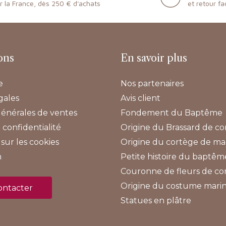
r la France, dès 250 € d'achats
et retour fa
ons
En savoir plus
e
Nos partenaires
gales
Avis client
générales de ventes
Fondement du Baptême
 confidentialité
Origine du Brassard de 
sur les cookies
Origine du cortège de ma
n
Petite histoire du baptêm
Couronne de fleurs de 
Origine du costume mari
ontacter
Statues en plâtre