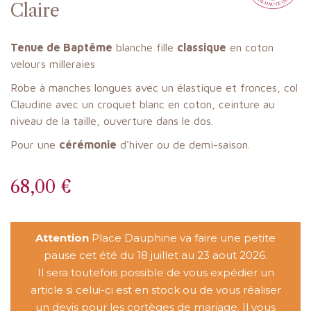
Claire
Tenue de Baptême
blanche fille
classique
en coton
velours milleraies
Robe à manches longues avec un élastique et fronces, col
Claudine avec un croquet blanc en coton, ceinture au
niveau de la taille, ouverture dans le dos.
Pour une
cérémonie
d'hiver ou de demi-saison.
68,00 €
Attention
Place Dauphine va faire une petite
pause cet été du 18 juillet au 23 aout 2026.
Il sera toutefois possible de vous expédier un
article si celui-ci est en stock ou de vous réaliser
un devis pour les cortèges de mariage. Il vous