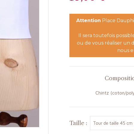
Attention
Place Dauphin
Il sera toutefois possib
ou de vous réaliser un d
nous e
Compositi
Chintz (coton/pol
Taille :