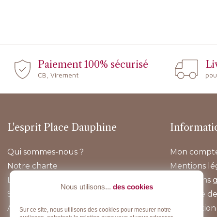
Paiement 100% sécurisé
Li
CB, Virement
pou
L'esprit Place Dauphine
Informati
Qui sommes-nous ?
Mon compt
Notre charte
Mentions lé
Lookbook
Conditions 
Nous utilisons...
des cookies
Sur-mesure
Politique de
Actualités
Information 
Sur ce site, nous utilisons des cookies pour mesurer notre