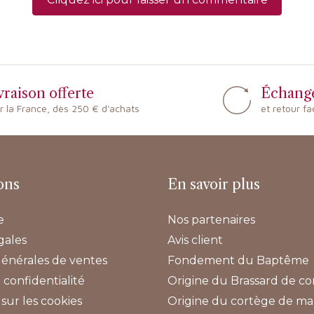
vraison offerte
Échang
r la France, dès 250 € d'achats
et retour fa
ons
En savoir plus
e
Nos partenaires
gales
Avis client
générales de ventes
Fondement du Baptême
 confidentialité
Origine du Brassard de 
sur les cookies
Origine du cortège de ma