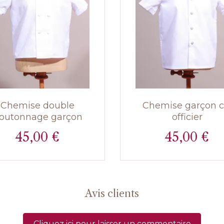
Chemise double
Chemise garçon c
outonnage garçon
officier
45,00 €
45,00 €
Prix
Prix
Avis clients
Cliquez ici pour laisser un commentaire