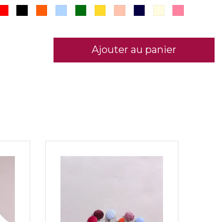
anc cassé
Rouge n°17
Noir n°21
Orangé n°23
Bleu ciel
Vert n°9
Jaune n°10
Rose n°24
Marine n°22
Ivoire
Fushia n°
Ajouter au panier