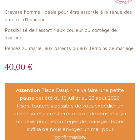
Cravate homme, idéale pour être assortie à la tenue des
enfants d'honneur.
Possibilité de l'assortir aux couleur du cortège de
mariage.
Pensez au marié, aux parents ou aux témoins de mariage.
40,00 €
Attention
Place Dauphine va faire une petite
pause cet été du 18 juillet au 23 aout 2026.
Il sera toutefois possible de vous expédier un
article si celui-ci est en stock ou de vous réaliser
un devis pour les cortèges de mariage. Il vous
suffira de nous envoyer un mail pour
confirmation.