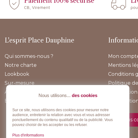
Paiement 100% sécurisé
Li
CB, Virement
pou
L'esprit Place Dauphine
Informati
Qui sommes-nous ?
Mon compt
Notre charte
Mentions lé
Lookbook
Conditions 
Sur-mesure
Politique de
Actualités
Information 
Nous utilisons...
des cookies
E-boutique
Rétractatio
Sur ce site, nous utilisons des cookies pour mesurer notre
audience, entretenir la relation avec vous et vous adresser
Nous c
ponctuellement du contenu qualitatif ou de la publicité. Vous
pouvez choisir de les accepter ou les refuser.
Plus d'informations