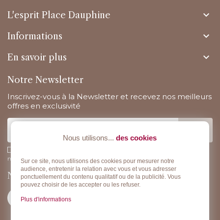

L'esprit Place Dauphine

Informations

En savoir plus
Notre Newsletter
Inscrivez-vous à la Newsletter et recevez nos meilleurs
offres en exclusivité
Nous utilisons...
des cookies
J'accepte la politique de confidentialité concernant l'utilisation des
mes données personnelles.
Lire la politique de confidentialité
.
Sur ce site, nous utilisons des cookies pour mesurer notre
audience, entretenir la relation avec vous et vous adresser
Nous suivre
ponctuellement du contenu qualitatif ou de la publicité. Vous
pouvez choisir de les accepter ou les refuser.
Plus d'informations