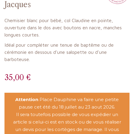
Jacques
Chemisier blanc pour bébé, col Claudine en pointe,
ouverture dans le dos avec boutons en nacre, manches
longues courtes.
Idéal pour compléter une tenue de baptême ou de
cérémonie en dessous d'une salopette ou d'une
barboteuse.
35,00 €
Attention
Place Dauphine va faire une petite
pause cet été du 18 juillet au 23 aout 2026.
Il sera toutefois possible de vous expédier un
article si celui-ci est en stock ou de vous réaliser
un devis pour les cortèges de mariage. Il vous