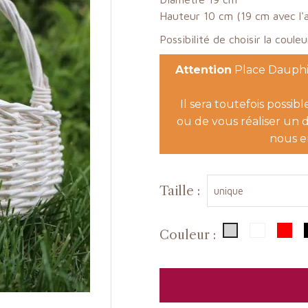
Hauteur 10 cm (19 cm avec l'
Possibilité de choisir la coule
Attention
Place Dauphin
Il sera toutefois possib
ou de vous réaliser un d
nous e
Taille :
Blanc
Ro
Gris n°19
Couleur :