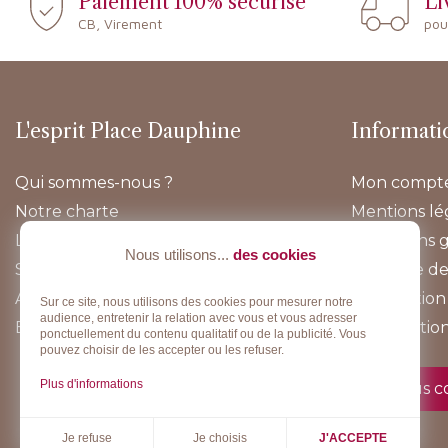
Paiement 100% sécurisé
Li
CB, Virement
pou
L'esprit Place Dauphine
Informati
Qui sommes-nous ?
Mon compt
Notre charte
Mentions lé
Lookbook
Conditions 
Nous utilisons...
des cookies
Sur-mesure
Politique de
Actualités
Information 
Sur ce site, nous utilisons des cookies pour mesurer notre
audience, entretenir la relation avec vous et vous adresser
E-boutique
Rétractatio
ponctuellement du contenu qualitatif ou de la publicité. Vous
pouvez choisir de les accepter ou les refuser.
Plus d'informations
Nous c
Je choisis
Je refuse
J'ACCEPTE