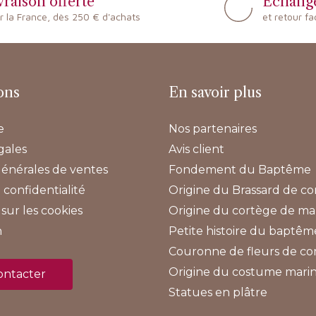
vraison offerte
Échang
r la France, dès 250 € d'achats
et retour fa
ons
En savoir plus
e
Nos partenaires
gales
Avis client
générales de ventes
Fondement du Baptême
 confidentialité
Origine du Brassard de 
sur les cookies
Origine du cortège de ma
n
Petite histoire du baptêm
Couronne de fleurs de 
Origine du costume mari
ontacter
Statues en plâtre