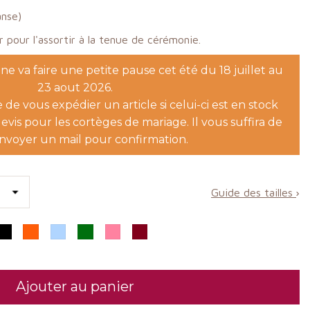
anse)
ur pour l'assortir à la tenue de cérémonie.
e va faire une petite pause cet été du 18 juillet au
23 aout 2026.
le de vous expédier un article si celui-ci est en stock
evis pour les cortèges de mariage. Il vous suffira de
nvoyer un mail pour confirmation.
Guide des tailles
uge n°17
Noir n°21
Orangé n°23
Bleu ciel
Vert n°9
Fushia n°16
Bordeaux n°18
Ajouter au panier