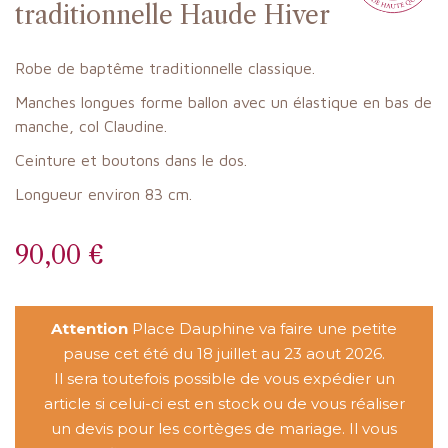
traditionnelle Haude Hiver
Robe de baptême traditionnelle
classique
.
Manches longues forme ballon avec un élastique en bas de
manche, col Claudine.
Ceinture et boutons dans le dos.
Longueur environ 83 cm.
90,00 €
Attention
Place Dauphine va faire une petite
pause cet été du 18 juillet au 23 aout 2026.
Il sera toutefois possible de vous expédier un
article si celui-ci est en stock ou de vous réaliser
un devis pour les cortèges de mariage. Il vous