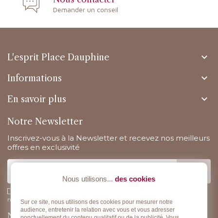
Demander un conseil

L'esprit Place Dauphine

Informations

En savoir plus
Notre Newsletter
Inscrivez-vous à la Newsletter et recevez nos meilleurs
offres en exclusivité
Nous utilisons...
des cookies
J'accepte la politique de confidentialité concernant l'utilisation des
mes données personnelles.
Lire la politique de confidentialité
.
Sur ce site, nous utilisons des cookies pour mesurer notre
audience, entretenir la relation avec vous et vous adresser
Nous suivre
ponctuellement du contenu qualitatif ou de la publicité. Vous